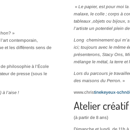
»
Le papier, est pour moi la 
malaxe, le colle ; corps à co
tableaux ,objets ou bijoux, se
l’artiste un potentiel plein d
ochon? »
Long cheminement qui m’a fai
l’art contemporain,
ici; toujours avec le même 
ue et les différents sens de
présenterons, Stacy Ons, Mi
mélange le métal, la terre et 
 de philosophie à l’École
Lors du parcours je travaille
ateur de presse (sous le
des maisons du Perron
. »
www.chris
tinekeyeux-schnö
à l’aise !
Atelier créatif
(à partir de 8 ans)
Dimanche et lundi, de 11h à