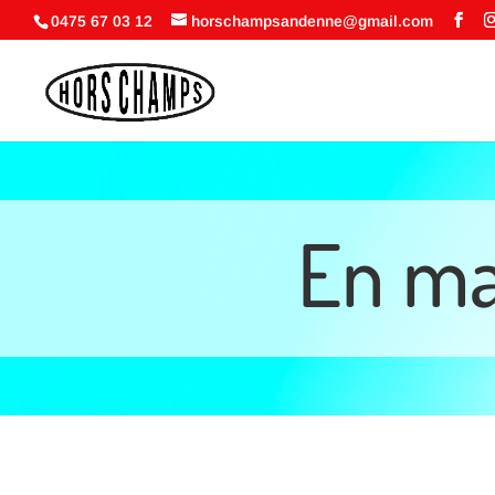
0475 67 03 12
horschampsandenne@gmail.com
En ma