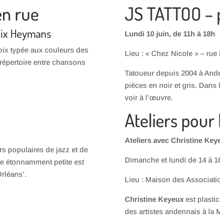
en rue
JS TATTOO –
lix Heymans
Lundi 10 juin, de 11h à 18h
voix typée aux couleurs des
Lieu : « Chez Nicole » – ru
répertoire entre chansons
Tatoueur depuis 2004 à And
pièces en noir et gris. Dans 
voir à l’œuvre.
Ateliers pour 
Ateliers avec Christine Ke
rs populaires de jazz et de
Dimanche et lundi de 14 à 1
re étonnamment petite est
Orléans’.
Lieu : Maison des Associati
Christine Keyeux
est plasti
des artistes andennais à la 