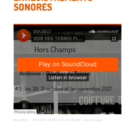
SONORES
BNA.BBOT
·
VOIX DES TERRES PLASTIQUES – Hors-Champs