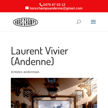
0475 67 03 12
horschampsandenne@gmail.com
Laurent Vivier
(Andenne)
Artistes andennais