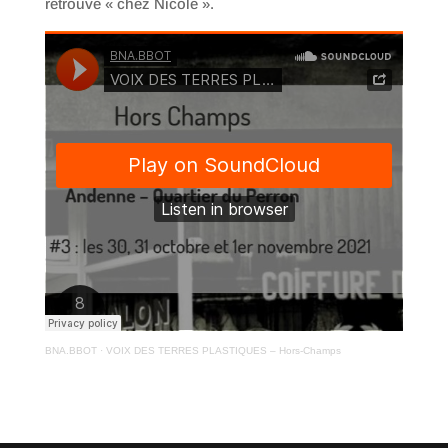
retrouve « chez Nicole ».
BNA.BBOT
·
VOIX DES TERRES PLASTIQUES – Hors-Champs