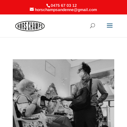
0475 67 03 12
horschampsandenne@gmail.com