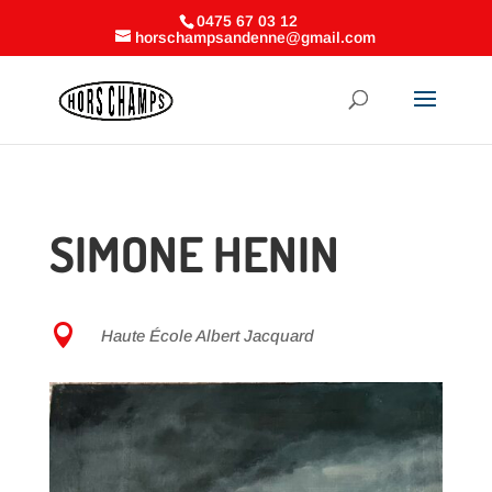
0475 67 03 12
horschampsandenne@gmail.com
SIMONE HENIN

Haute École Albert Jacquard