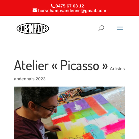
0475 67 03 12
horschampsandenne@gmail.com
Atelier « Picasso »
Artistes
andennais 2023