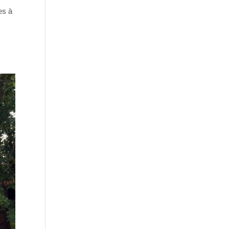
es à
.